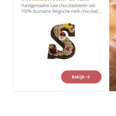
Handgemaakte luxe chocoladeletter van
100% duurzame Belgische melk chocolade.
Ambachtelijk gemaakt, circa 275 gram, luxe
verpakt en ook verkrijgbaar met een
bedrijfslogo.
Bekijk