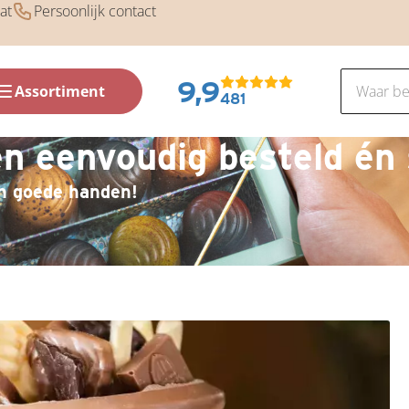
at
Persoonlijk contact
9,9
Assortiment
481
 eenvoudig besteld én 
in goede handen!