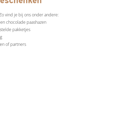
Geschenken
o vind je bij ons onder andere:
 en chocolade paashazen
stelde pakketjes
ng
en of partners